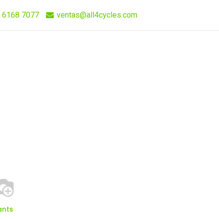
 6168 7077
ventas@all4cycles.com
Compra Rápida
Quieres Vender Nuestros Productos?
ants