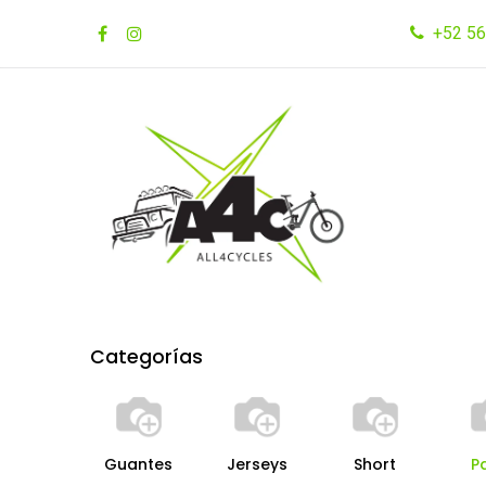
Ir al contenido
+52 56
Inicio
Tienda
Marcas
Categorías
Guantes
Jerseys
Short
P