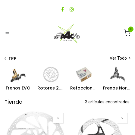
Ir al contenido
0
TRP
Ver Todo
Frenos EVO
Rotores 2.3 EVO
Refacciones
Frenos Normales
Tienda
3 artículos encontrados.