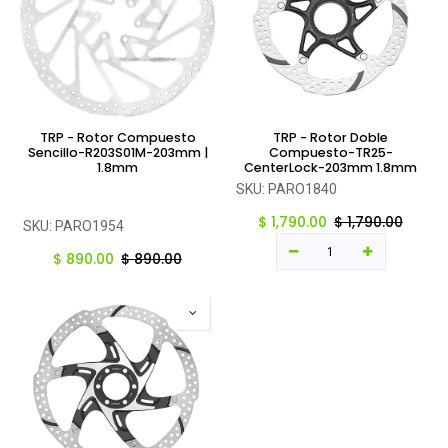
TRP - Rotor Compuesto
TRP - Rotor Doble
Sencillo-R203S01M-203mm |
Compuesto-TR25-
1.8mm
CenterLock-203mm 1.8mm
SKU:
PARO1840
$
1,790.00
$
1,790.00
SKU:
PARO1954
$
890.00
$
890.00