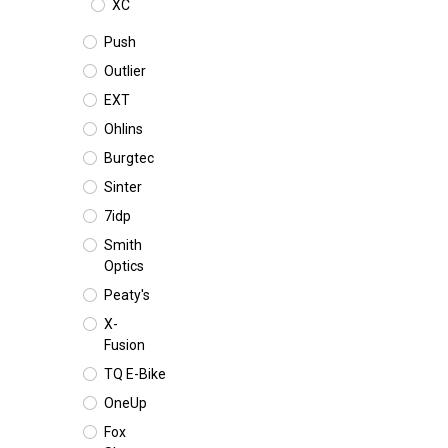
XC
Push
Outlier
EXT
Ohlins
Burgtec
Sinter
7idp
Smith
Optics
Peaty's
X-
Fusion
TQ E-Bike
OneUp
Fox