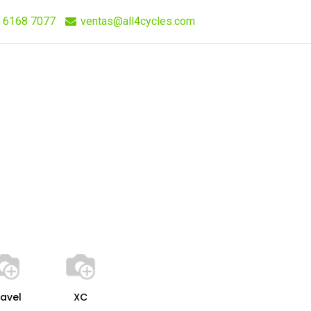
 6168 7077
ventas@all4cycles.com
Compra Rápida
Quieres Vender Nuestros Productos?
avel
XC