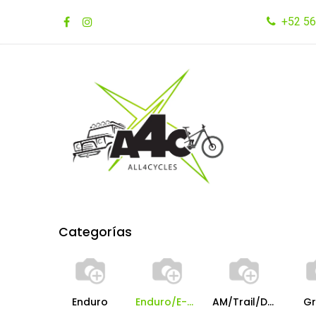
Ir al contenido
+52 56
Inicio
Tienda
Marcas
Categorías
Enduro
Enduro/E-MTB/DH
AM/Trail/Down country
Gr