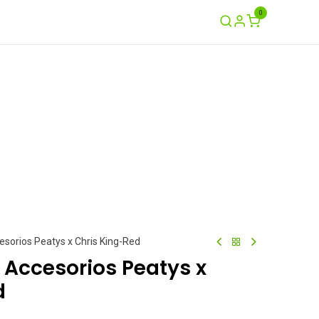
0
Ayuda
Contáctenos
Garantía / Crash
cesorios Peatys x Chris King-Red
e Accesorios Peatys x
d