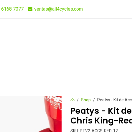
 6168 7077
ventas@all4cycles.com
Compra Rápida
Quieres Vender Nuestros Productos?
Shop
Peatys - Kit de Ac
Peatys - Kit d
Chris King-Re
SKU:
PTV2-ACCS-RED-12