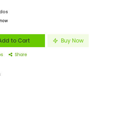
idos
t now
dd to Cart
Buy Now
os
Share
s