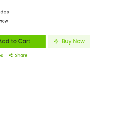
idos
t now
dd to Cart
Buy Now
os
Share
s