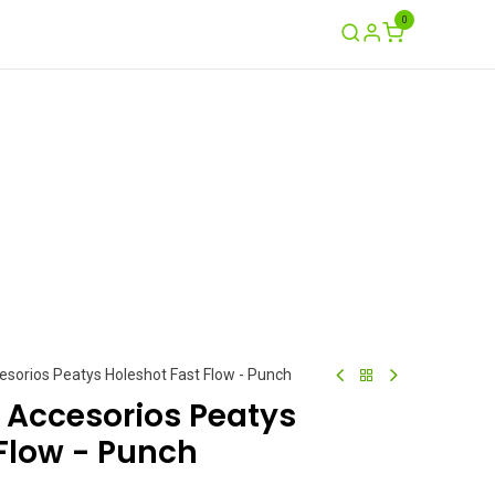
0
Ayuda
Contáctenos
Garantía / Crash
cesorios Peatys Holeshot Fast Flow - Punch
e Accesorios Peatys
Flow - Punch