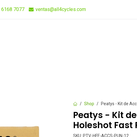
 6168 7077
ventas@all4cycles.com
Compra Rápida
Quieres Vender Nuestros Productos?
Shop
Peatys - Kit de Ac
Peatys - Kit d
Holeshot Fast 
SKU:
PTV-HFF-ACCS-PUN-12