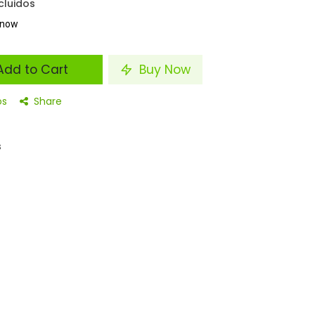
cluidos
t now
dd to Cart
Buy Now
os
Share
s