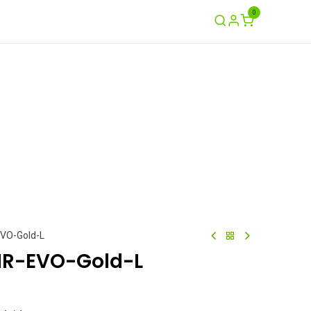
0
Ayuda
Contáctenos
Garantía / Crash
EVO-Gold-L
HR-EVO-Gold-L