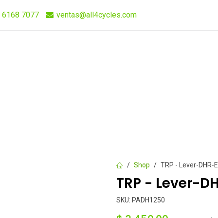
 6168 7077
ventas@all4cycles.com
Compra Rápida
Quieres Vender Nuestros Productos?
Shop
TRP - Lever-DHR-
TRP - Lever-D
SKU:
PADH1250