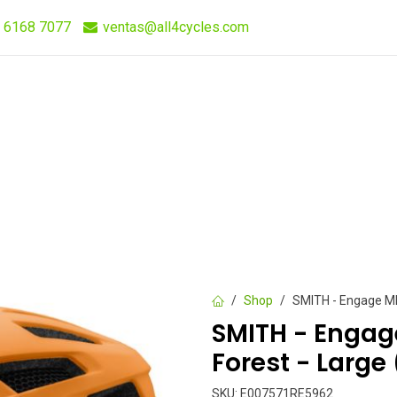
 6168 7077
ventas@all4cycles.com
Compra Rápida
Quieres Vender Nuestros Productos?
Shop
SMITH - Engage MIP
SMITH - Engage
Forest - Larg
SKU:
E007571RE5962