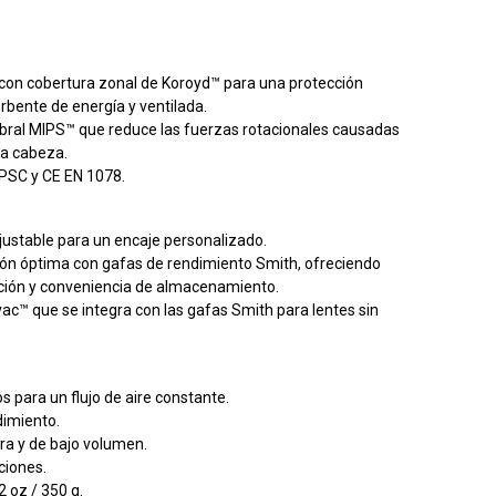
 con cobertura zonal de Koroyd™ para una protección
rbente de energía y ventilada.
bral MIPS™ que reduce las fuerzas rotacionales causadas
la cabeza.
PSC y CE EN 1078.
ajustable para un encaje personalizado.
ión óptima con gafas de rendimiento Smith, ofreciendo
ción y conveniencia de almacenamiento.
vac™ que se integra con las gafas Smith para lentes sin
jos para un flujo de aire constante.
dimiento.
era y de bajo volumen.
ciones.
2 oz / 350 g.