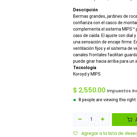
Descripción
Bermas grandes, jardines de rocas
confianza con el casco de monta
complementa el sistema MIPS™ pa
caso de caída. El ajuste con dial 
una sensación de encaje firme. En
ventilación fijos y el sistema de
canales frontales facilitan guarda
puede girar hacia arriba para un
Tecnología
Koroyd y MIPS
$
2,550.00
Impuestos in
8 people are viewing this righ
A
Agregar a la lista de dese