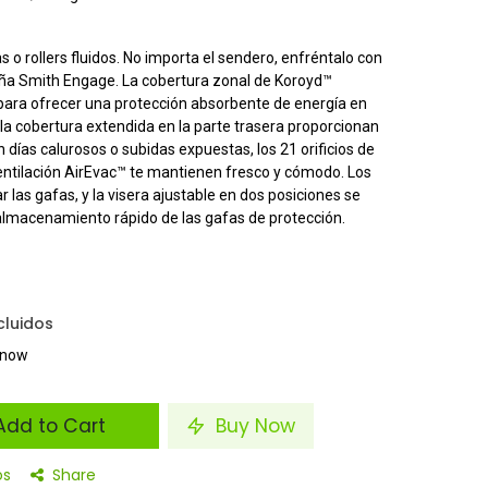
 o rollers fluidos. No importa el sendero, enfréntalo con
ña Smith Engage. La cobertura zonal de Koroyd™
ra ofrecer una protección absorbente de energía en
y la cobertura extendida en la parte trasera proporcionan
 días calurosos o subidas expuestas, los 21 orificios de
 ventilación AirEvac™ te mantienen fresco y cómodo. Los
r las gafas, y la visera ajustable en dos posiciones se
 almacenamiento rápido de las gafas de protección.
cluidos
t now
dd to Cart
Buy Now
os
Share