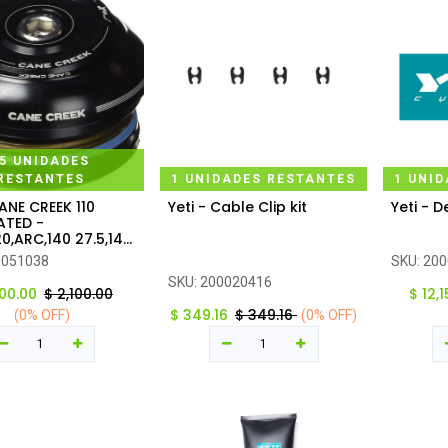
5 UNIDADES
RESTANTES
1 UNIDADES RESTANTES
1 UNI
CANE CREEK 110
Yeti - Cable Clip kit
Yeti - D
regar al carrito
Agregar al carrito
Ag
ATED -
20,ARC,140 27.5,140
HEADSET
0051038
SKU:
200
SKU:
200020416
100.00
$
2,100.00
$
12,
$
349.16
$
349.16
(0% OFF)
(0% OFF)