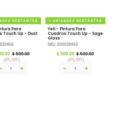
DADES RESTANTES
1 UNIDADES RESTANTES
intura Para
Yeti - Pintura Para
regar al carrito
Agregar al carrito
s Touch Up - Dust
Cuadros Touch Up - Sage
Gloss
020456
SKU:
200020453
00.00
$
500.00
$
500.00
$
500.00
(0% OFF)
(0% OFF)