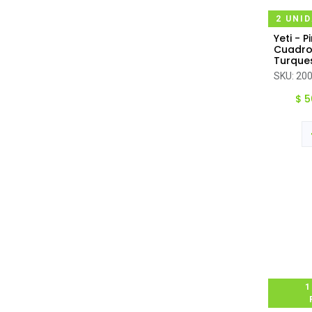
2 UNI
Yeti - P
Ag
Cuadro
Turque
SKU:
20
$
5
1