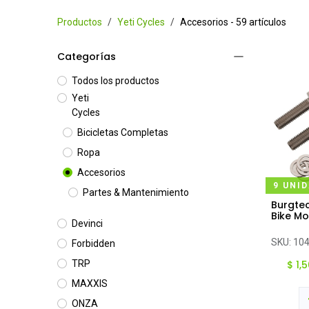
Productos
Yeti Cycles
Accesorios
- 59 artículos
Categorías
Todos los productos
Yeti
Cycles
Bicicletas Completas
Ropa
Accesorios
9 UNI
Partes & Mantenimiento
Burgtec
Ag
Bike Mo
Devinci
SKU:
10
Forbidden
$
1,
TRP
MAXXIS
ONZA