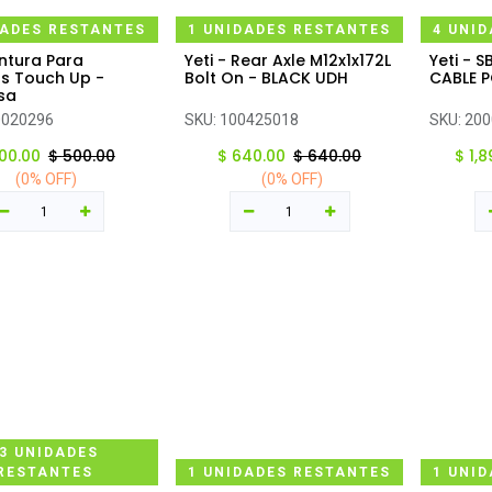
DADES RESTANTES
1 UNIDADES RESTANTES
4 UNI
intura Para
Yeti - Rear Axle M12x1x172L
Yeti - 
regar al carrito
Agregar al carrito
Ag
s Touch Up -
Bolt On - BLACK UDH
CABLE P
sa
0020296
SKU:
100425018
SKU:
200
00.00
$
500.00
$
640.00
$
640.00
$
1,
(0% OFF)
(0% OFF)
3 UNIDADES
RESTANTES
1 UNIDADES RESTANTES
1 UNI