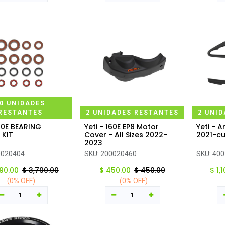
0 UNIDADES
RESTANTES
2 UNIDADES RESTANTES
2 UNI
160E BEARING
Yeti - 160E EP8 Motor
Yeti - A
regar al carrito
Agregar al carrito
Ag
 KIT
Cover - All Sizes 2022-
2021-cu
2023
0020404
SKU:
200020460
SKU:
400
90.00
$
3,790.00
$
450.00
$
450.00
$
1,
(0% OFF)
(0% OFF)