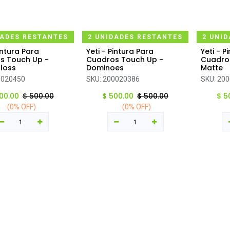
DADES RESTANTES
2 UNIDADES RESTANTES
2 UNI
intura Para
Yeti - Pintura Para
Yeti - P
regar al carrito
Agregar al carrito
Ag
s Touch Up -
Cuadros Touch Up -
Cuadro
loss
Dominoes
Matte
0020450
SKU:
200020386
SKU:
200
00.00
$
500.00
$
500.00
$
500.00
$
5
(0% OFF)
(0% OFF)