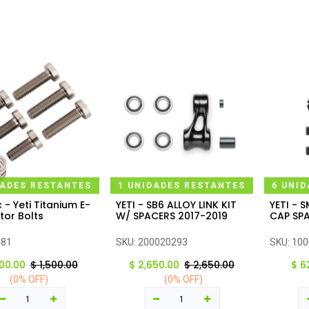
DADES RESTANTES
1 UNIDADES RESTANTES
6 UNI
 - Yeti Titanium E-
YETI - SB6 ALLOY LINK KIT
YETI - 
regar al carrito
Agregar al carrito
Ag
tor Bolts
W/ SPACERS 2017-2019
CAP SP
481
SKU:
200020293
SKU:
100
500.00
$
1,500.00
$
2,650.00
$
2,650.00
$
6
(0% OFF)
(0% OFF)