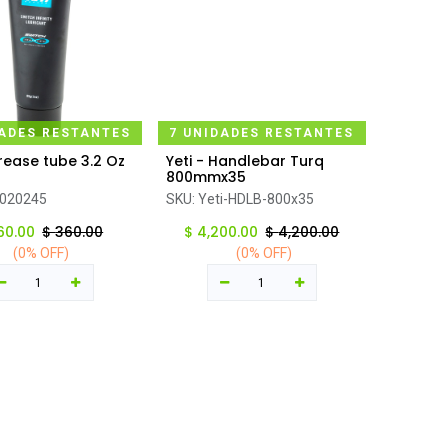
DADES RESTANTES
7 UNIDADES RESTANTES
Grease tube 3.2 Oz
Yeti - Handlebar Turq
regar al carrito
Agregar al carrito
800mmx35
020245
SKU:
Yeti-HDLB-800x35
60.00
$
360.00
$
4,200.00
$
4,200.00
(0% OFF)
(0% OFF)