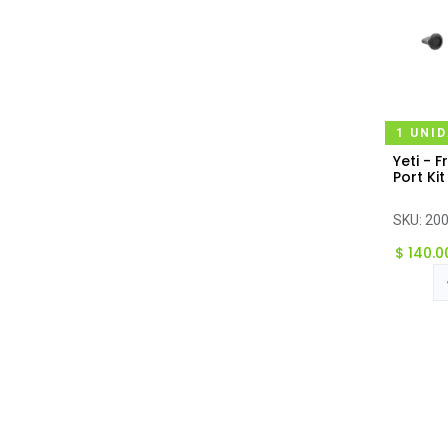
1 UNI
Yeti - 
Ag
Port Kit
SKU:
20
$
140.0