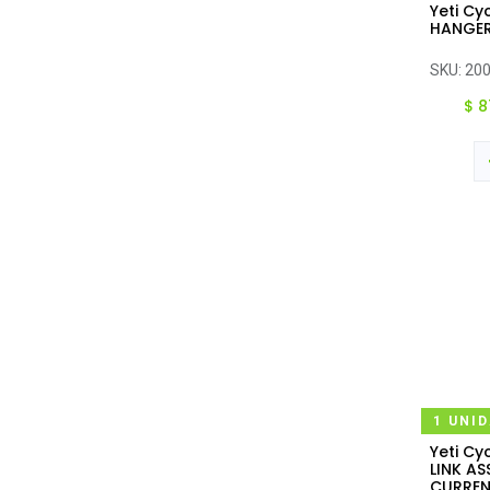
Yeti Cy
Ag
HANGER
SKU:
20
$
8
1 UNI
Yeti Cy
Ag
LINK AS
CURRE