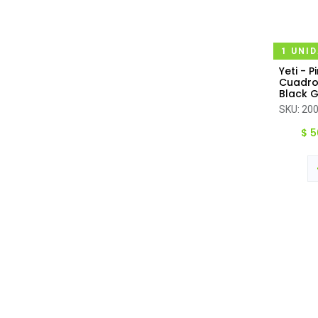
1 UNI
Yeti - P
Ag
Cuadro
Black G
SKU:
20
$
5