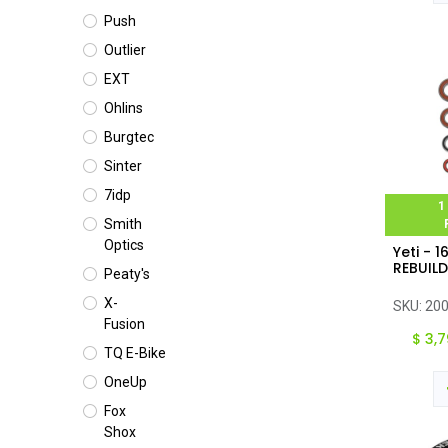
Push
Outlier
EXT
Ohlins
Burgtec
Sinter
7idp
1
Smith
Optics
Yeti - 
Ag
REBUILD
Peaty's
X-
SKU:
20
Fusion
$
3,7
TQ E-Bike
OneUp
Fox
Shox