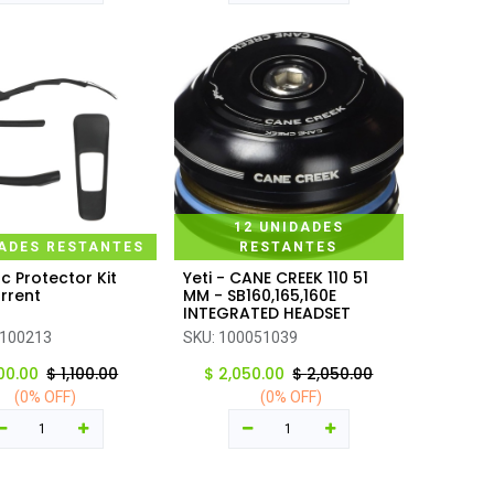
12 UNIDADES
DADES RESTANTES
RESTANTES
rc Protector Kit
Yeti - CANE CREEK 110 51
regar al carrito
Agregar al carrito
rrent
MM - SB160,165,160E
INTEGRATED HEADSET
100213
SKU:
100051039
100.00
$
1,100.00
$
2,050.00
$
2,050.00
(0% OFF)
(0% OFF)