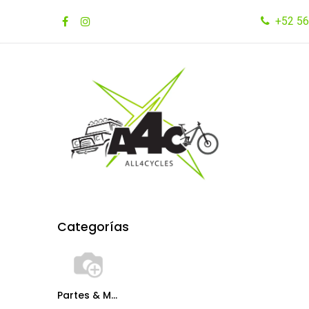
Ir al contenido
+52 56
Inicio
Tienda
Marcas
Categorías
Partes & Mantenimiento