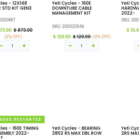
cles - 12X148
Yeti Cycles - 160E
Yeti Cyc
regar al carrito
Agregar al carrito
Ag
 STD KIT GEN3
DOWNTUBE CABLE
HARDWA
MANAGEMENT KIT
2022-
0020487
SKU:
200
SKU:
200020546
73.00
$
873.00
$
10,
$
120.00
$
120.00
(0% OFF)
(0% OFF)
DADES RESTANTES
cles - 160E TIMING
Yeti Cycles - BEARING
Yeti Cy
regar al carrito
Agregar al carrito
Ag
SEMBLY 2022-
3802 RS MAX DBL ROW
2RS MA
NT