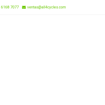
 6168 7077
ventas@all4cycles.com
Compra Rápida
Quieres Vender Nuestros Productos?