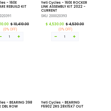
les - 160E
Yeti Cycles - 160E ROCKER
regar al carrito
Agregar al carrito
RE REBUILD KIT
LINK ASSEMBLY KIT 2022 -
CURRENT
020391
SKU:
200020393
410.00
$
10,410.00
$
4,530.00
$
4,530.00
(0% OFF)
(0% OFF)
cles - BEARING 398
Yeti Cycles - BEARING
regar al carrito
Agregar al carrito
X DBL ROW
F6902 2RS 28X15X7 OUT