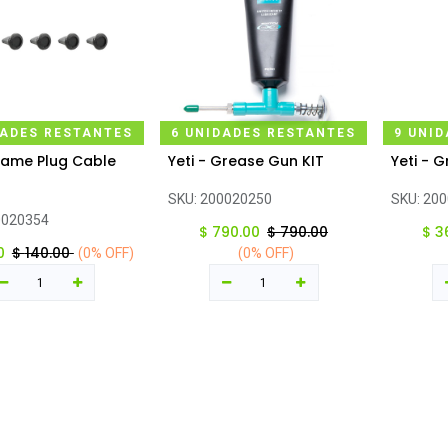
DADES RESTANTES
6 UNIDADES RESTANTES
9 UNI
Frame Plug Cable
Yeti - Grease Gun KIT
Yeti - 
regar al carrito
Agregar al carrito
Ag
SKU:
200020250
SKU:
200
0020354
$
790.00
$
790.00
$
3
0
$
140.00
(0% OFF)
(0% OFF)