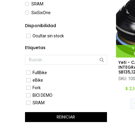
SRAM
SixSixOne
Disponibilidad
Ocultar sin stock
Etiquetas
1
Yeti - 
Ag
INTEGR
SB135,1
FullBike
TAPER 
SKU:
10
eBike
Fork
$
2,
BICI DEMO
SRAM
REINICIAR