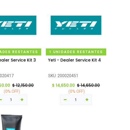
DADES RESTANTES
1 UNIDADES RESTANTES
ealer Service Kit 3
Yeti - Dealer Service Kit 4
regar al carrito
Agregar al carrito
020417
SKU:
200020451
150.00
$
12,150.00
$
14,650.00
$
14,650.00
(0% OFF)
(0% OFF)