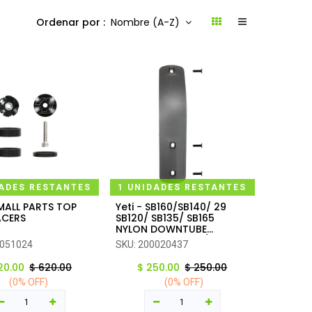
Ordenar por :
Nombre (A-Z)
DADES RESTANTES
1 UNIDADES RESTANTES
SMALL PARTS TOP
Yeti - SB160/SB140/ 29
regar al carrito
Agregar al carrito
ACERS
SB120/ SB135/ SB165
NYLON DOWNTUBE
PROTECTOR 2023/Current
051024
SKU:
200020437
20.00
$
620.00
$
250.00
$
250.00
(0% OFF)
(0% OFF)