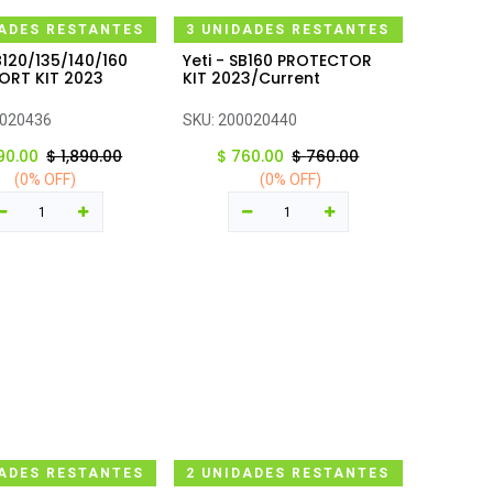
DADES RESTANTES
3 UNIDADES RESTANTES
SB120/135/140/160
Yeti - SB160 PROTECTOR
regar al carrito
Agregar al carrito
ORT KIT 2023
KIT 2023/Current
020436
SKU:
200020440
890.00
$
1,890.00
$
760.00
$
760.00
(0% OFF)
(0% OFF)
DADES RESTANTES
2 UNIDADES RESTANTES