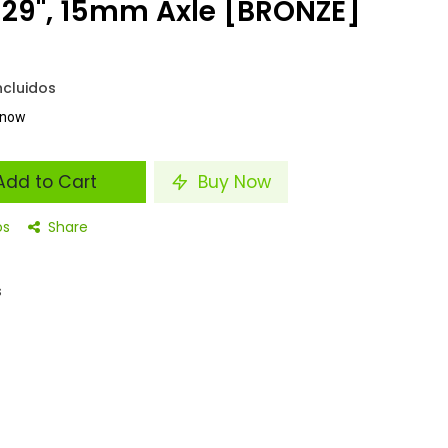
 29", 15mm Axle [BRONZE]
ncluidos
t now
dd to Cart
Buy Now
os
Share
s