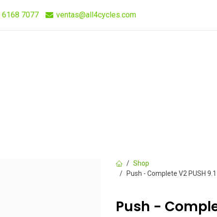
 6168 7077
ventas@all4cycles.com
Compra Rápida
Quieres Vender Nuestros Productos?
Shop
Push - Complete V2 PUSH 9.1
Push - Complet