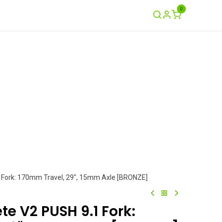
0
Ayuda
Contáctenos
Garantía / Crash
 Fork: 170mm Travel, 29", 15mm Axle [BRONZE]
e V2 PUSH 9.1 Fork: