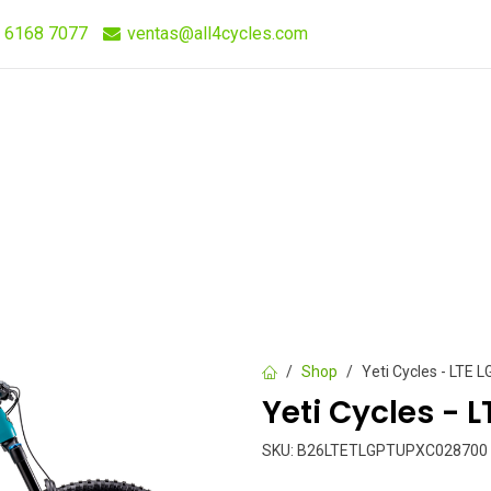
 6168 7077
ventas@all4cycles.com
Compra Rápida
Quieres Vender Nuestros Productos?
Shop
Yeti Cycles - LTE 
Yeti Cycles - 
SKU:
B26LTETLGPTUPXC028700