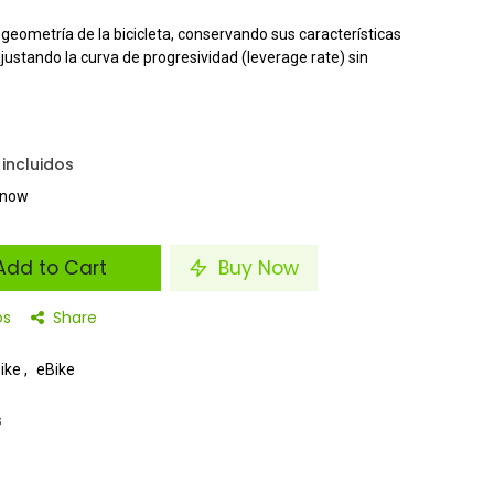
geometría de la bicicleta, conservando sus características
ustando la curva de progresividad (leverage rate) sin
incluidos
t now
dd to Cart
Buy Now
os
Share
Bike
,
eBike
s