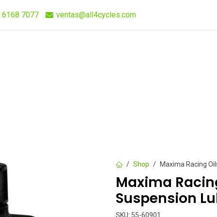
 6168 7077
ventas@all4cycles.com
Compra Rápida
Quieres Vender Nuestros Productos?
Shop
Maxima Racing Oil
Maxima Racing
Suspension Lub
SKU:
55-60901