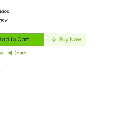
uidos
t now
dd to Cart
Buy Now
os
Share
s