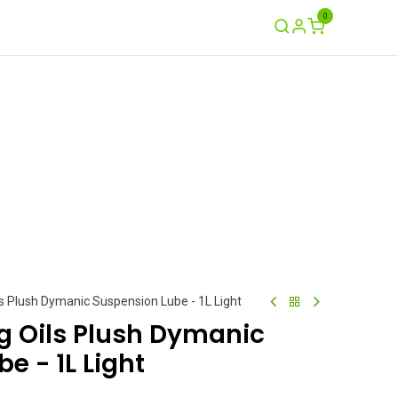
0
Ayuda
Contáctenos
Garantía / Crash
s Plush Dymanic Suspension Lube - 1L Light
 Oils Plush Dymanic
e - 1L Light