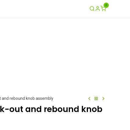
0
Ayuda
Contáctenos
Garantía / Crash
ut and rebound knob assembly
ck-out and rebound knob