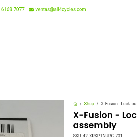
 6168 7077
ventas@all4cycles.com
Compra Rápida
Quieres Vender Nuestros Productos?
Shop
X-Fusion - Lock-o
X-Fusion - Lo
assembly
SKU:
42-XRKPTNURC-701