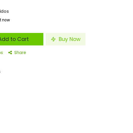
idos
ht now
dd to Cart
Buy Now
os
Share
s