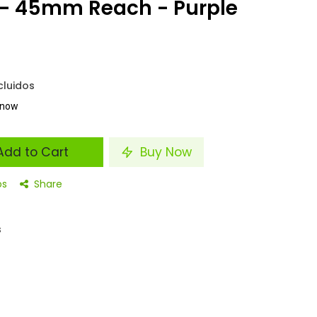
 45mm Reach - Purple
cluidos
t now
dd to Cart
Buy Now
os
Share
s