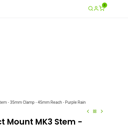
0
Ayuda
Contáctenos
Garantía / Crash
Stem - 35mm Clamp - 45mm Reach - Purple Rain
ect Mount MK3 Stem -