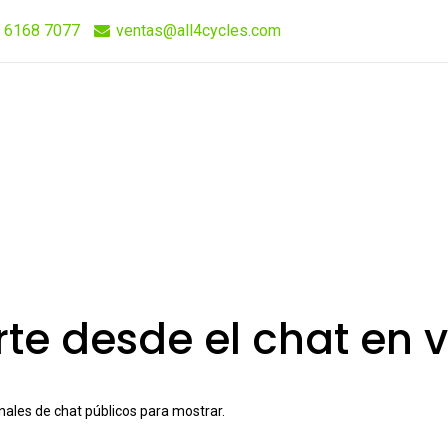
 6168 7077
ventas@all4cycles.com
Compra Rápida
Quieres Vender Nuestros Productos?
te desde el chat en v
nales de chat públicos para mostrar.